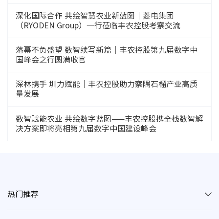
深化国际合作 共绘智慧农业新蓝图｜菱电集团
（RYODEN Group）一行莅临丰农控股考察交流
落幕不负盛望 数智续写新篇｜丰农控股第九届数字中
国峰会之行圆满收官
深林携手 圳力赋能｜丰农控股助力察隅石榴产业高质
量发展
数智赋能农业 共绘数字蓝图——丰农控股携全栈数智解
决方案即将亮相第九届数字中国建设峰会
热门推荐