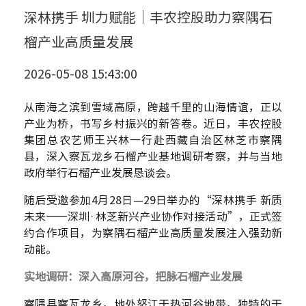
深林携手 圳力赋能｜丰农控股助力察隅石
榴产业高质量发展
2026-05-08 15:43:00
从南海之滨到雪域高原，跨越千里的山海情谊，正以
产业为桥，书写乡村振兴的新答卷。近日，丰农控股
集团总农艺师王兴林一行赴西藏自治区林芝市察隅
县，深入察瓦龙乡石榴产业基地调研考察，并与当地
政府举行石榴产业发展恳谈会。
随后受邀参加
4
月
28
日—
29
日举办的“深林携手 新质
未来——深圳·林芝新兴产业协作对接活动”，正式签
约合作项目，为察隅石榴产业高质量发展注入强劲新
动能。
实地调研：深入高原河谷，把脉石榴产业发展
察隅县察瓦龙乡，地处怒江干热河谷地带，独特的干