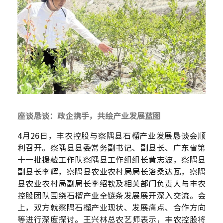
座谈恳谈：政企携手，共绘产业发展蓝图
4
月
26
日，丰农控股与察隅县石榴产业发展恳谈会顺
利召开。察隅县县委常务副书记、副县长、广东省第
十一批援藏工作队察隅县工作组组长黄志波，察隅县
副县长李辉，察隅县农业农村局局长洛桑达瓦，察隅
县农业农村局副局长李绍钦及相关部门负责人与丰农
控股团队围绕石榴产业全链条发展展开深入交流。会
上，双方就察隅石榴产业现状、发展痛点、合作方向
等进行深度探讨。王兴林总农艺师表示，丰农控股将