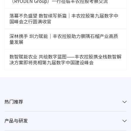
（RYODEN Group）一行莅临丰农控股考察交流
落幕不负盛望 数智续写新篇｜丰农控股第九届数字中
国峰会之行圆满收官
深林携手 圳力赋能｜丰农控股助力察隅石榴产业高质
量发展
数智赋能农业 共绘数字蓝图——丰农控股携全栈数智解
决方案即将亮相第九届数字中国建设峰会
热门推荐
产品与研发