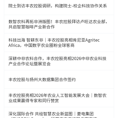
院士到访丰农控股调研，构建院士-校企科技协作关系
数智农科再拓非洲版图！丰农控股拜访卢旺达农业部，
共启智慧咖啡产业新合作
科技出海 智耕东非｜丰农控股亮相肯尼亚Agritec
Africa，中国数字农业圈粉全球客商
深耕中非农科合作，丰农控股亮相2026中非农业科技
产业合作论坛暨展览会
丰农控股与扬州大数据集团合作签约
丰农控股亮相2026年农业人工智能发展大会｜数智农
业成果赢得专家和同行赞赏
深化国际合作 共绘智慧农业新蓝图｜菱电集团