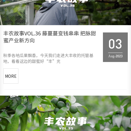
丰农故事VOL.36 藤蔓蔓变钱串串 把脉甜
蜜产业新方向
03
秋季各地瓜果飘香，今天我们走进大丰收的托管基
Aug-2023
地，看看这边的甜蜜好“丰”光
MORE