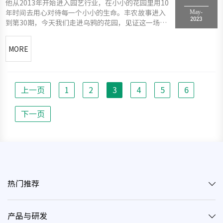
他从2013年开始进入园艺行业，在小小的花园里用10
May-
年时间去用心对待每一个小小的生命。丰农故事进入
2023
到第30期，今天我们走进乌鸦的花园，见证这一场园
艺的浪漫修行
MORE
上一页
1
2
3
4
5
6
下一页
热门推荐
产品与研发