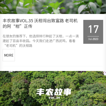
丰农故事VOL.35 沃柑闯出致富路 老司机
的阿“柑”正传
17
在朋友的推荐下，他选择转行种起了沃柑，一点一滴
Jul-2023
建起了百亩丰收园。今天我们走进广西武鸣，看看
“老司机”的沃柑路
MORE