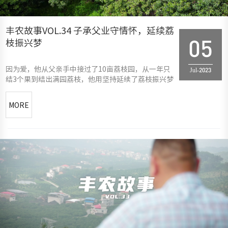
丰农故事VOL.34 子承父业守情怀，延续荔
枝振兴梦
05
因为爱，他从父亲手中接过了10亩荔枝园，从一年只
Jul-2023
结3个果到结出满园荔枝，他用坚持延续了荔枝振兴梦
MORE