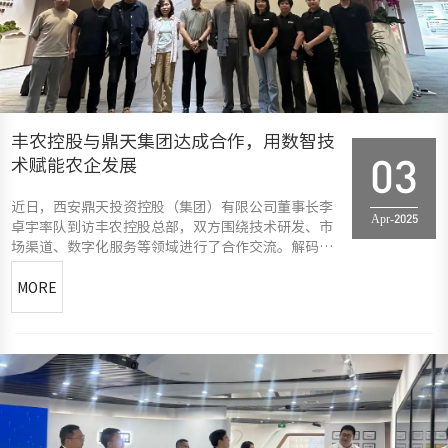
丰农控股与鼎天集团达成合作，用数智技
术赋能农企发展
03
近日，西安鼎天投资控股（集团）有限公司董事长李
Apr-2025
卓宇率队到访丰农控股总部，双方围绕技术研发、市
场渠道、数字化服务等领域进行了合作交流。解码农
业生态闭环建设之道 丰农控股企业服务事业部负责人
李佳俐系统展示了丰农控股从农业技术服务、农资精
MORE
准营销到智慧农业服务的全链条布局。李佳俐重点讲
解了&quo