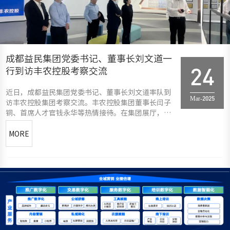
成都益民集团党委书记、董事长刘文道一
行到访丰农控股考察交流
24
近日，成都益民集团党委书记、董事长刘文道率队到
Mar-2025
访丰农控股集团考察交流。丰农控股集团董事长闫子
铜、首席人才官钱永华等热情接待。在集团展厅，刘
文道董事长一行详细了解了丰农控股的发展历程、主
要业务板块以及战略布局等情况，对丰农控股有了更
MORE
直观、更全面的认识，在智慧农业及培训板块进行了
深度交流。在座谈交流环节