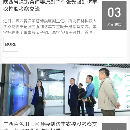
陕西省决策咨询委原副主任张光强到访丰
农控股考察交流
03
近日，陕西省决策咨询委原副主任、西北农林科技大
Mar-2025
学原党委书记张光强到访丰农控股开展考察交流。丰
农控股集团董事长闫子铜、总农艺师王兴林、首席人
才官钱永华、创始合伙人范恒硕、周单及乡村振兴事
业部战略研究员申晓峰热情接待，双方围绕农业领域
MORE
合作展开深入探讨。在丰农控股集团展厅，钱永华向
来访嘉宾介绍了集团发展历
广西百色田阳区领导到访丰农控股考察交