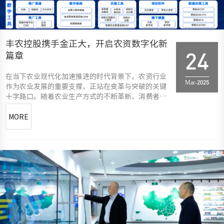
丰农控股携手金正大，开启农资数字化新
篇章
24
在当下农业现代化加速推进的时代背景下，农资行业
Mar-2025
作为农业发展的重要支撑，正站在变革与突破的关键
十字路口。随着农业生产方式的不断革新、消费者需
求的日益多样化，以及数字技术在各领域的深度渗
透，农资行业的发展既面临着前所未有的机遇，也遭
MORE
遇着诸多严峻挑战。传统农资企业发展面临诸多困
境，线下经销商体系复杂，营销