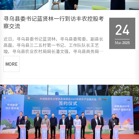
寻乌县委书记蓝贤林一行到访丰农控股考
察交流
24
近日，寻乌县委书记蓝贤林，寻乌县委常委、副县长
Mar-2025
高磊，寻乌县三二五村第一书记、工作队队长王艺
璇，寻乌县农业农村局局长潘文强，寻乌县商务局党
组成员、招商中心主任潘德祥，寻乌县党建和人才服
务中心副主任古振炎一行到丰农控股考察交流。丰农
MORE
控股首席人才官钱永华，创始合伙人范恒硕，联合创
始人、中国农技推广协会农服