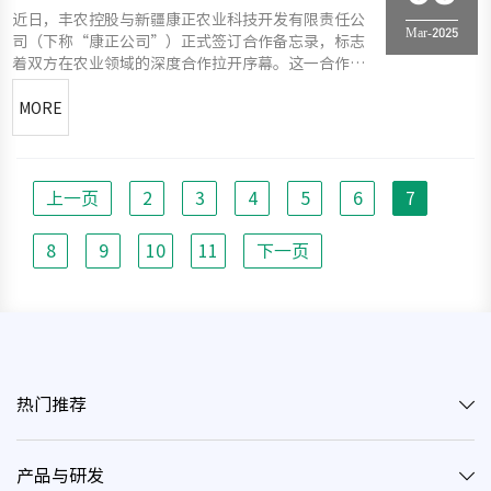
近日，丰农控股与新疆康正农业科技开发有限责任公
Mar-2025
司（下称“康正公司”）正式签订合作备忘录，标志
着双方在农业领域的深度合作拉开序幕。这一合作不
仅是两家企业优势互补的重要举措，更是推动农业全
产业链发展、助力乡村振兴的有力尝试。作为以科技
MORE
为核心的现代农业服务集团，丰农控股一直以来凭借
“科技+服务+资本”等创
上一页
2
3
4
5
6
7
8
9
10
11
下一页
热门推荐
产品与研发