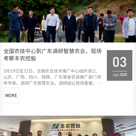
全国农技中心到广东调研智慧农业，现场
考察丰农控股
03
3月19日至22日，全国农业技术推广中心组织浙江、
Apr-2025
山东、广西、四川、陕西、广东等省农技推广部门领
导专家，调研广东智慧农业。调研组以现场查看、座
谈交流等方式，聚焦智慧果园，深入走访广州、韶
关、河源、惠州、东莞、深圳等市智慧果园应用场
MORE
景、创新企业。调研期间，分别考察了丰农控股总部
和智慧农业基地现场，并进