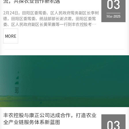
流，共探农业合作新机遇
03
2月24日，田阳区委常委、区人民政府常务副区长李树
Mar-2025
德，田阳区委常委、统战部部长谢贞君，田阳区委常
委、区人民政府副区长黄荣震等一行到丰农控股考察
交流。丰农控股创始合伙人范恒硕、丰农控股广西总
经理陈洁、乡村振兴事业部总经理周婷，丰农控股广
MORE
西副总经理赵勇，丰农控股集团解决方案经理申晓峰
等热情接待。在集团展
丰农控股与康正公司达成合作，打造农业
全产业链服务体系新蓝图
03