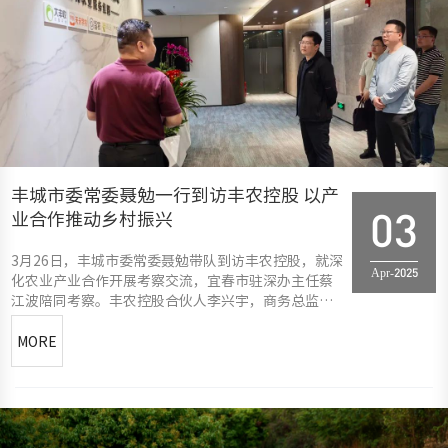
丰城市委常委聂勉一行到访丰农控股 以产
业合作推动乡村振兴
03
3月26日，丰城市委常委聂勉带队到访丰农控股，就深
Apr-2025
化农业产业合作开展考察交流，宜春市驻深办主任蔡
江波陪同考察。丰农控股合伙人李兴宇，商务总监张
迟，天天学农商务负责人潘蕾热情接待了考察团一
行。聚焦农业现代化，共绘合作蓝图座谈会上，聂勉
MORE
常委高度评价了丰农控股的产业模式与业务布局，就
丰城市农业产业情况进行