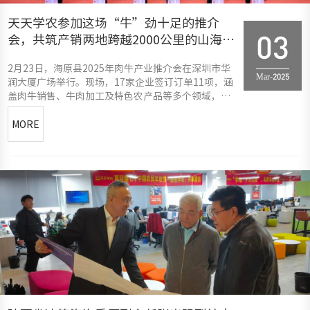
天天学农参加这场“牛”劲十足的推介
会，共筑产销两地跨越2000公里的山海深
03
情
2月23日，海原县2025年肉牛产业推介会在深圳市华
Mar-2025
润大厦广场举行。现场，17家企业签订订单11项，涵
盖肉牛销售、牛肉加工及特色农产品等多个领域，总
金额达8.6亿元。这一丰硕成果背后，是深圳市与海原
县长达13年的山海深情。海原县位于宁夏中卫市，拥
MORE
有得天独厚的自然禀赋，是古丝绸之路上的牧业重
镇。201