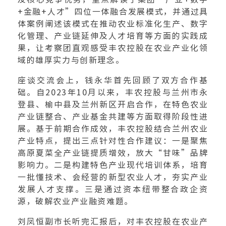
+金融+人才”四位一体融合发展模式，并通过具
体案例阐述该模式在推动农业标准化生产、数字
化管理、产业链延伸及人才培育等方面的实践成
果，让考察团直观感受丰农控股在农业产业化领
域的雄厚实力与创新理念。
座谈交流会上，钱永华首先回顾了双方合作基
础。自2023年10月以来，丰农控股与兰州市永
登县、榆中县及兰州新区开启合作，在特色农业
产业链整合、产业基金共建等方面取得阶段性进
展。基于前期合作成效，丰农控股结合兰州农业
产业特点，提出三点针对性合作建议：一是聚焦
高原夏菜全产业链提质增效，放大“甘味”品牌
影响力。二是构建特色产业现代培训体系，培育
一批懂技术、会经营的新型农业人才，夯实产业
发展人才支撑。三是通过资本纽带整合政企资
源，破解农业产业融资难题。
刘凤恒副市长听完汇报后，对丰农控股在农业产