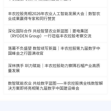
丰农控股亮相2026年农业人工智能发展大会｜数智农
业成果赢得专家和同行赞赏
深化国际合作 共绘智慧农业新蓝图｜菱电集团
（RYODEN Group）一行莅临丰农控股考察交流
落幕不负盛望 数智续写新篇｜丰农控股第九届数字中
国峰会之行圆满收官
深林携手 圳力赋能｜丰农控股助力察隅石榴产业高质
量发展
数智赋能农业 共绘数字蓝图——丰农控股携全栈数智解
决方案即将亮相第九届数字中国建设峰会