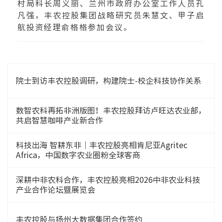
村局科长周义丽、兰州市政府办公室工作人员孔
凡强，丰农控股集团战略研究员朱慧文、甲子启
航投资经理俞格格参加会议。
院士到访丰农控股调研，构建院士-校企科技协作关系
数智农科再拓非洲版图！丰农控股拜访卢旺达农业部，
共启智慧咖啡产业新合作
科技出海 智耕东非｜丰农控股亮相肯尼亚Agritec
Africa，中国数字农业圈粉全球客商
深耕中非农科合作，丰农控股亮相2026中非农业科技
产业合作论坛暨展览会
丰农控股与扬州大数据集团合作签约