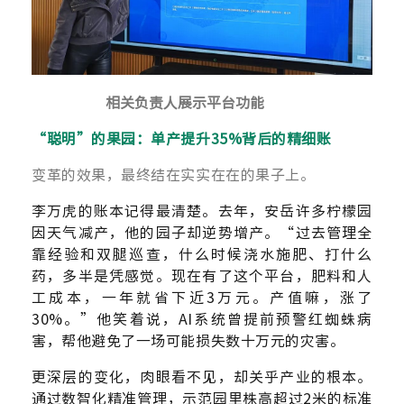
相关负责人展示平台功能
“聪明”的果园：单产提升35%背后的精细账
变革的效果，最终结在实实在在的果子上。
李万虎的账本记得最清楚。去年，安岳许多柠檬园
因天气减产，他的园子却逆势增产。“过去管理全
靠经验和双腿巡查，什么时候浇水施肥、打什么
药，多半是凭感觉。现在有了这个平台，肥料和人
工成本，一年就省下近3万元。产值嘛，涨了
30%。”他笑着说，AI系统曾提前预警红蜘蛛病
害，帮他避免了一场可能损失数十万元的灾害。
更深层的变化，肉眼看不见，却关乎产业的根本。
通过数智化精准管理，示范园里株高超过2米的标准