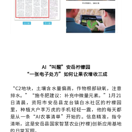
AI“叫醒”安岳柠檬园
“一张电子处方”如何让果农增收三成
“C2地块，土壤含水量偏高，作物根部缺氧，注意
排水。”“施冬肥建议：补充中微量元素。”1月21
日清晨，资阳市安岳县龙台镇白水社区的柠檬园
里，种植大户李万虎的手机轻轻一震，他的每天都
是从一条“AI农事清单”开始的。信息精准，指令
清晰，这是安岳县国家智慧农业(柠檬)创新应用基地
的日常写照。