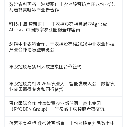
数智农科再拓非洲版图！丰农控股拜访卢旺达农业部，
共启智慧咖啡产业新合作
科技出海 智耕东非｜丰农控股亮相肯尼亚Agritec
Africa，中国数字农业圈粉全球客商
深耕中非农科合作，丰农控股亮相2026中非农业科技
产业合作论坛暨展览会
丰农控股与扬州大数据集团合作签约
丰农控股亮相2026年农业人工智能发展大会｜数智农
业成果赢得专家和同行赞赏
深化国际合作 共绘智慧农业新蓝图｜菱电集团
（RYODEN Group）一行莅临丰农控股考察交流
落幕不负盛望 数智续写新篇｜丰农控股第九届数字中