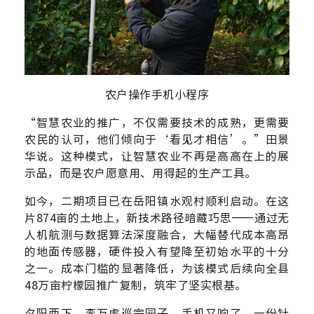
农户操作手机小程序
“智慧农业的推广，不仅需要技术的成熟，更需要
农民的认可，他们倾向于‘看见才相信’。”田景
华说。这种模式，让智慧农业不再是高高在上的展
示品，而是农户愿意用、用得起的生产工具。
如今，二期项目已在岳阳镇水观村顺利启动。在这
片874亩的土地上，新技术路径暗藏巧思——通过无
人机航测与数据算法深度融合，大幅替代成本高昂
的地面传感器，硬件投入有望降至初始水平的十分
之一。成本门槛的显著降低，为该模式后续向全县
48万亩柠檬园推广复制，筑牢了坚实根基。
夕阳西下，李万虎巡完园子，手机又响了。一份针