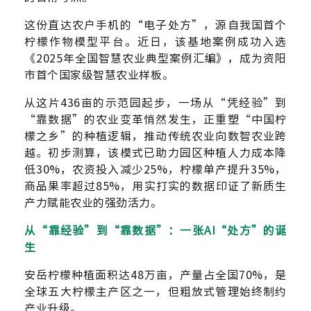
这份直达农户手机的“电子处方”，源自我国首个
柠檬作物模型平台。近日，该基地案例成功入选
《2025年全国智慧农业典型案例汇编》，成为资阳
市首个国家级智慧农业样板。
从这片436亩的示范园起步，一场从
“
凭经验”到
“靠数据”的农业变革悄然发生，正重塑“中国柠
檬之乡”的种植逻辑，推动传统农业向数智农业跨
越。初步测算，该模式已助力园区种植人力成本降
低30%，农资投入减少25%，柠檬单产提升35%，
商品果率超过85%，用实打实的数据印证了新质生
产力赋能农业的强劲活力。
从“靠经验”到“靠数据”：一张AI“处方”的诞
生
安岳柠檬种植面积达48万亩，产量占全国70%，是
全球五大柠檬主产区之一，但粗放式管理始终制约
产业升级。