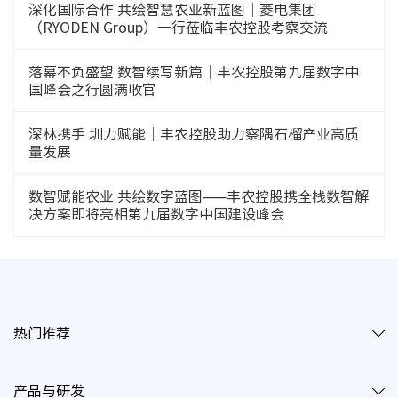
深化国际合作 共绘智慧农业新蓝图｜菱电集团
（RYODEN Group）一行莅临丰农控股考察交流
落幕不负盛望 数智续写新篇｜丰农控股第九届数字中
国峰会之行圆满收官
深林携手 圳力赋能｜丰农控股助力察隅石榴产业高质
量发展
数智赋能农业 共绘数字蓝图——丰农控股携全栈数智解
决方案即将亮相第九届数字中国建设峰会
热门推荐
产品与研发